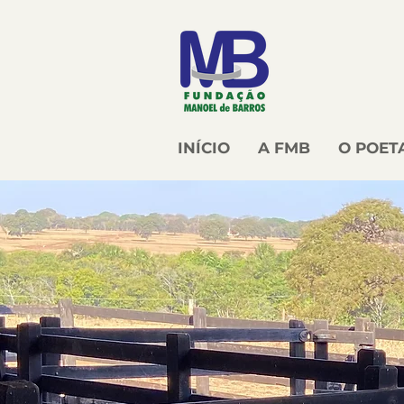
INÍCIO
A FMB
O POET