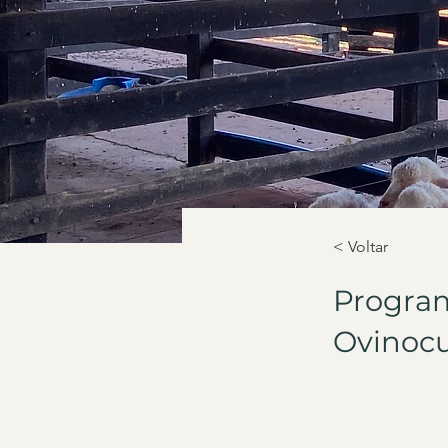
< Voltar
Progra
Ovinoc