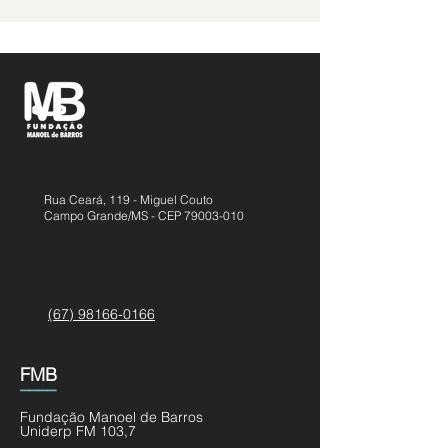
Rua Ceará, 119 - Miguel Couto
Campo Grande/MS - CEP
79003-010
(67) 98166-0166
FMB
____
Fundação Manoel de Barros
Uniderp FM 103,7