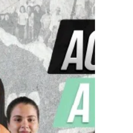
Manoel de Barros lança o ´10º Concurso de
Redação – Um Passeio com Manoel´,
voltado a estudantes do terceiro ano do
Ensino Médio da rede pública de ensino.
Mais do que um Concurso, a iniciativa
convida os jovens a mergulharem no
universo do poeta e a tran