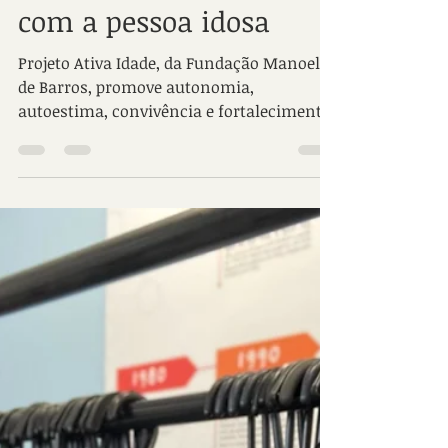
Jun 23
Junho Prata reforça a
importância da
valorização e do cuidado
com a pessoa idosa
Projeto Ativa Idade, da Fundação Manoel
de Barros, promove autonomia,
autoestima, convivência e fortalecimento
de vínculos para mais de 160 pessoas
idosas da capital. Junho é o mês dedicado
à conscientização, valorização e combate
à violência contra a pessoa idosa.
Conhecida como Junho Prata, a
campanha busca chamar a atenção da
sociedade para a necessidade de garantir