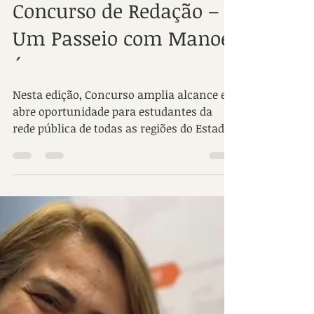
Fundação Manoel de
Barros lança ´10º
Concurso de Redação –
Um Passeio com Manoel
´
Nesta edição, Concurso amplia alcance e
abre oportunidade para estudantes da
rede pública de todas as regiões do Estado.
A poesia de Manoel de Barros abre
caminhos e transforma destinos.
Inspirada por esse legado, a Fundação
Manoel de Barros lança o ´10º Concurso de
Redação – Um Passeio com Manoel´,
voltado a estudantes do terceiro ano do