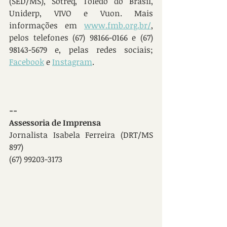
(SED/MS), Sotreq, Toledo do Brasil, 
Uniderp, VIVO e Vuon. Mais 
informações em 
www.fmb.org.br/
, 
pelos telefones (67) 98166-0166 e (67) 
98143-5679 e, pelas redes sociais; 
Facebook
 e 
Instagram
.
--
Assessoria de Imprensa  
Jornalista Isabela Ferreira (DRT/MS 
897)
(67) 99203-3173