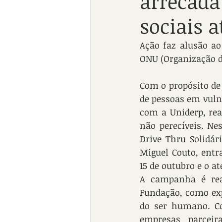
arrecada
sociais a
Ação faz alusão ao
ONU (Organização d
Com o propósito de
de pessoas em vulne
com a Uniderp, re
não perecíveis. Ne
Drive Thru Solidári
Miguel Couto, entr
15 de outubro e o a
A campanha é real
Fundação, como exp
do ser humano. C
empresas parceir