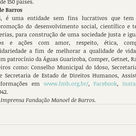
e 150 países.
e Barros
98, é uma entidade sem fins lucrativos que tem
romoção do desenvolvimento social, científico e te
rias, para construção de uma sociedade justa e igua
tos e ações com amor, respeito, ética, comp
idariedade a fim de melhorar a qualidade de vida 
m patrocínio da Águas Guariroba, Comper, Getnet, Ra
iros como: Conselho Municipal do Idoso, Secretaria
 e Secretaria de Estado de Direitos Humanos, Assist
nformações em 
www.fmb.org.br/
, 
Facebook
, 
Inst
042.
e Imprensa Fundação Manoel de Barros.