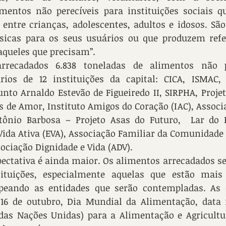
mentos não perecíveis para instituições sociais q
entre crianças, adolescentes, adultos e idosos. São
icas para os seus usuários ou que produzem refe
aqueles que precisam”.
recadados 6.838 toneladas de alimentos não pe
rios de 12 instituições da capital: CICA, ISMAC, 
nto Arnaldo Estevão de Figueiredo II, SIRPHA, Proje
os de Amor, Instituto Amigos do Coração (IAC), Associ
ônio Barbosa – Projeto Asas do Futuro,  Lar do P
ida Ativa (EVA), Associação Familiar da Comunidade 
sociação Dignidade e Vida (ADV).
pectativa é ainda maior. Os alimentos arrecadados se
tituições, especialmente aquelas que estão mais 
eando as entidades que serão contempladas. As e
6 de outubro, Dia Mundial da Alimentação, data in
as Nações Unidas) para a Alimentação e Agricultura