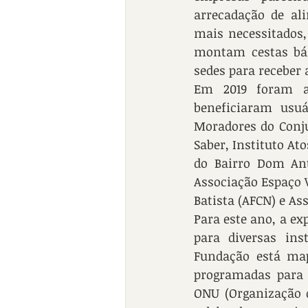
arrecadação de ali
mais necessitados, 
montam cestas bás
sedes para receber 
Em 2019 foram ar
beneficiaram usuá
Moradores do Conju
Saber, Instituto At
do Bairro Dom Ant
Associação Espaço V
Batista (AFCN) e As
Para este ano, a ex
para diversas ins
Fundação está map
programadas para 1
ONU (Organização d