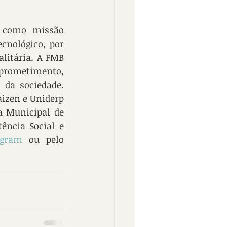
 como missão 
cnológico, por 
litária. A FMB 
rometimento, 
da sociedade. 
izen e Uniderp 
 Municipal de 
ência Social e 
agram
 ou pelo 