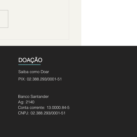
o Prata reforça a
rtância da valorização
 cuidado com a pessoa
a
DOAÇÃO
________
Saiba como Doar
PIX: 02.388.293/0001-51
Banco Santander
Ag: 2140
Conta corrente: 13.0000.84-5
CNPJ: 02.388.293/0001-51