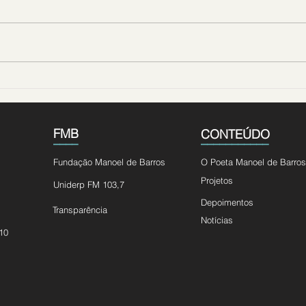
Fundação Manoel de Barros
Junh
lança ´10º Concurso de
impo
Redação – Um Passeio com
e do
Manoel´
idos
FMB
CONTEÚDO
____
___________
Fundação Manoel de Barros
O Poeta Manoel de Barros
Projetos
Uniderp FM 103,7
Depoimentos
Transparência
Notícias
10