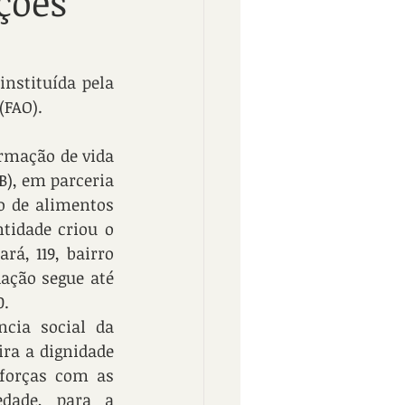
ções
nstituída pela 
(FAO).
rmação de vida 
), em parceria 
 de alimentos 
idade criou o 
á, 119, bairro 
ação segue até 
0.
cia social da 
ra a dignidade 
orças com as 
dade, para a 