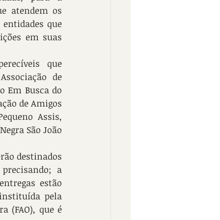
ue atendem os 
 entidades que 
ições em suas 
recíveis que 
Associação de 
to Em Busca do 
ação de Amigos 
equeno Assis, 
Negra São João 
rão destinados 
precisando; a 
ntregas estão 
stituída pela 
 (FAO), que é 