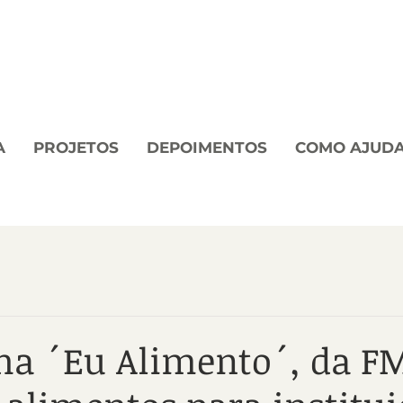
A
PROJETOS
DEPOIMENTOS
COMO AJUD
a ´Eu Alimento´, da F