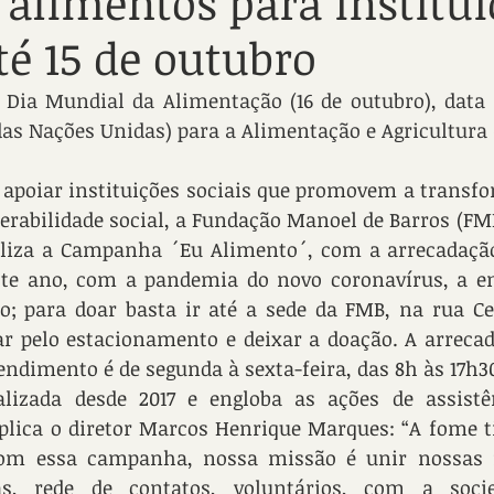
 alimentos para institui
té 15 de outubro
 Dia Mundial da Alimentação (16 de outubro), data i
as Nações Unidas) para a Alimentação e Agricultura 
 apoiar instituições sociais que promovem a transfo
rabilidade social, a Fundação Manoel de Barros (FMB
aliza a Campanha ´Eu Alimento´, com a arrecadação
ste ano, com a pandemia do novo coronavírus, a ent
o; para doar basta ir até a sede da FMB, na rua Cear
ar pelo estacionamento e deixar a doação. A arrecad
tendimento é de segunda à sexta-feira, das 8h às 17h3
izada desde 2017 e engloba as ações de assistên
lica o diretor Marcos Henrique Marques: “A fome ti
om essa campanha, nossa missão é unir nossas f
as, rede de contatos, voluntários, com a socie