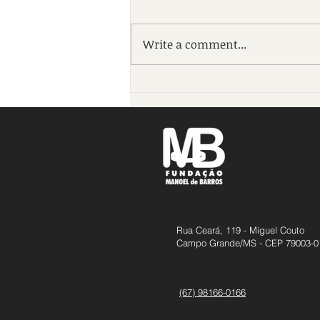
Write a comment...
Fundação Manoel de Barros
realiza ´10º Concurso de
Redação – Um Passeio com
Manoel´ em Dourados
Rua Ceará, 119 - Miguel Couto
Campo Grande/MS - CEP 79003-0
(67) 98166-0166